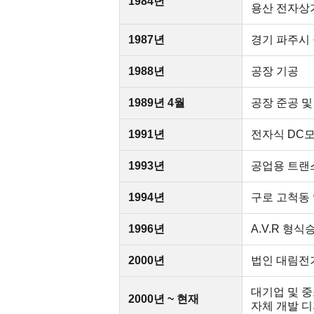
1984년
용산 전자상
1987년
경기 파주시 
1988년
공장 기공
1989년 4월
공장 준공 및
1991년
전자식 DC
1993년
공업용 트랜스
1994년
구로 고척동
1996년
A.V.R 형식
2000년
법인 대림전
대기업 및 
2000년 ~ 현재
자체 개발 디