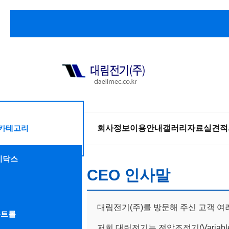
 카테고리
회사정보
이용안내
갤러리
자료실
견적
이닥스
CEO 인사말
대림전기(주)를 방문해 주신 고객 
콘트롤
저희 대림전기는 전압조정기(Variable