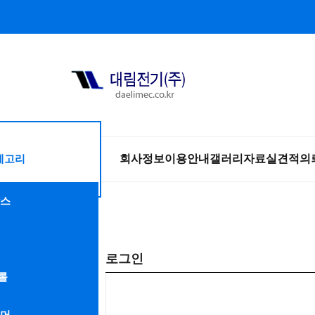
테고리
회사정보
이용안내
갤러리
자료실
견적의
스
로그인
롤
머