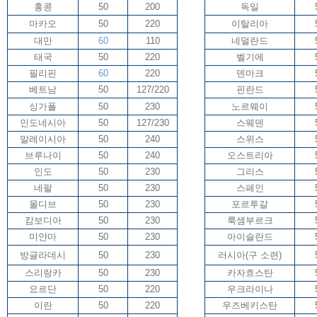
홍콩
50
200
독일
마카오
50
220
이탈리아
대만
60
110
네덜란드
태국
50
220
벨기에
필리핀
60
220
덴마크
베트남
50
127/220
핀란드
싱가폴
50
230
노르웨이
인도네시아
50
127/230
스웨덴
말레이시아
50
240
스위스
브루나이
50
240
오스트리아
인도
50
230
그리스
네팔
50
230
스페인
몰디브
50
230
포르투갈
캄보디아
50
230
룩셈부르크
미얀마
50
230
아이슬란드
방글라데시
50
230
러시아(구 소련)
스리랑카
50
230
카자흐스탄
요르단
50
220
우크라이나
이란
50
220
우즈베키스탄