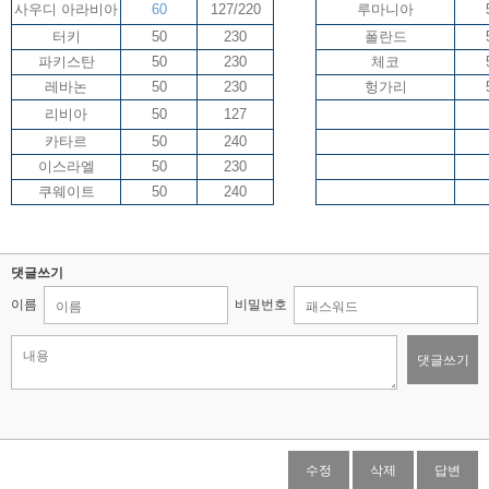
사우디 아라비아
60
127/220
루마니아
터키
50
230
폴란드
파키스탄
50
230
체코
레바논
50
230
헝가리
리비아
50
127
카타르
50
240
이스라엘
50
230
쿠웨이트
50
240
댓글쓰기
이름
비밀번호
댓글쓰기
수정
삭제
답변