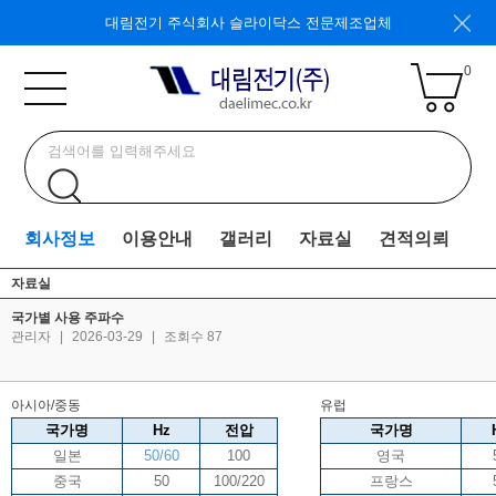
대림전기 주식회사 슬라이닥스 전문제조업체
0
회사정보
이용안내
갤러리
자료실
견적의뢰
자료실
국가별 사용 주파수
관리자
|
2026-03-29
|
조회수 87
아시아/중동
유럽
국가명
Hz
전압
국가명
일본
50/60
100
영국
중국
50
100/220
프랑스