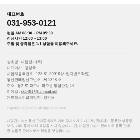
대표번호
031-953-0121
평일 AM 08:30 ~ PM 05:30
점심시간 12:00 ~ 13:00
주말 및 공휴일은 1:1 상담을 이용해주세요.
상호명 : 대림전기(주)
대표이사 : 강성국
사업자등록번호 : 128-81-50919
[사업자번호확인]
통신판매업신고번호 : 제 1348 호
주소 : 경기도 파주시 파주읍 봉암안길 14
이메일 :
sk1481@hanmail.net
개인정보취급책임자 : 강인용
copyright⒞astore all right reserved
대림전기㈜는 통신 판매중개자로 거래 당사자가 아니므로, 판매자가 등록한 상품정
보 및 거래 등에 대해 책임을 지지 않습니다. 단, 대림전기㈜가 판매자로 등록 판매
한 상품은 판매자로서 책임을 부담합니다.