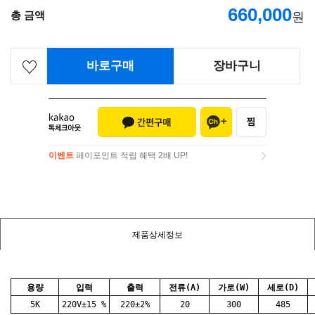
660,000
총 금액
원
바로구매
장바구니
이벤트
페이포인트 적립 혜택 2배 UP!
이벤트
페이포인트 적립 혜택 2배 UP!
제품상세정보
용량
입력
출력
전류(A)
가로(W)
세로(D)
5K
220V±15 %
220±2%
20
300
485