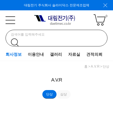
대림전기 주식회사 슬라이닥스 전문제조업체
0
회사정보
이용안내
갤러리
자료실
견적의뢰
홈
A.V.R
단상
A.V.R
단상
삼상